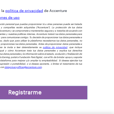
o la
política de privacidad
de Accenture
ones de uso
ación personal que puedas proporcionar tú u otras personas puede ser tratada
y compañías recién adquiridas ("Accenture"). La protección de tus datos
Accenture y se compromete a mantenerlos seguros y a tratarlos de acuerdo con
entes y nuestras políticas internas. Accenture tratará tus datos personales para
y para comunicarse contigo. Tu decisión de proporcionar tus datos personales a
o, dado que para utilizar la plataforma necesitamos tus datos personales, no
no proporcionas tus datos personales. Antes de proporcionar datos personales a
ure te invita a leer detenidamente su
política de privacidad
, que incluye
 qué y cómo Accenture trata tus datos personales y explica tus derechos
s datos personales y la información sobre el estado, evolución y finalización de
o Earning portal a Fundación País Digital, con el fin de brindar apoyo y soporte
plataforma para mejorar y/o ampliar tu empleabilidad. Si deseas ejercitar tus
upresión o portabilidad, o si deseas oponerte, o limitar el tratamiento de tus
a con
dataprivacyofficer@accenture.com
.