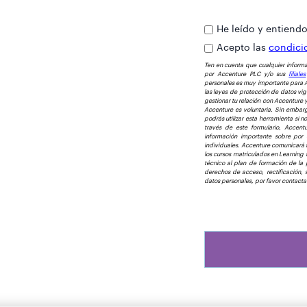
He leído y entiend
Acepto las
condici
Ten en cuenta que cualquier inform
por Accenture PLC y/o sus
filiales
personales es muy importante para 
las leyes de protección de datos vig
gestionar tu relación con Accenture 
Accenture es voluntaria. Sin embarg
podrás utilizar esta herramienta si 
través de este formulario, Accent
información importante sobre por
individuales. Accenture comunicará tu
los cursos matriculados en Learning t
técnico al plan de formación de la 
derechos de acceso, rectificación, s
datos personales, por favor contact